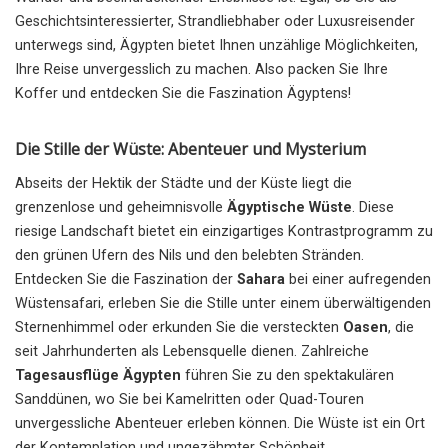
Geschichtsinteressierter, Strandliebhaber oder Luxusreisender
unterwegs sind, Ägypten bietet Ihnen unzählige Möglichkeiten,
Ihre Reise unvergesslich zu machen. Also packen Sie Ihre
Koffer und entdecken Sie die Faszination Ägyptens!
Die Stille der Wüste: Abenteuer und Mysterium
Abseits der Hektik der Städte und der Küste liegt die
grenzenlose und geheimnisvolle
Ägyptische Wüste
. Diese
riesige Landschaft bietet ein einzigartiges Kontrastprogramm zu
den grünen Ufern des Nils und den belebten Stränden.
Entdecken Sie die Faszination der
Sahara
bei einer aufregenden
Wüstensafari, erleben Sie die Stille unter einem überwältigenden
Sternenhimmel oder erkunden Sie die versteckten
Oasen
, die
seit Jahrhunderten als Lebensquelle dienen. Zahlreiche
Tagesausflüge Ägypten
führen Sie zu den spektakulären
Sanddünen, wo Sie bei Kamelritten oder Quad-Touren
unvergessliche Abenteuer erleben können. Die Wüste ist ein Ort
der Kontemplation und ungezähmter Schönheit.