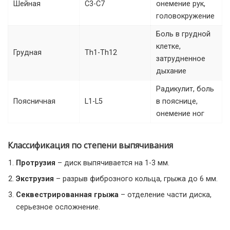
Шейная
C3-C7
онемение рук,
головокружение
Боль в грудной
клетке,
Грудная
Th1-Th12
затрудненное
дыхание
Радикулит, боль
Поясничная
L1-L5
в пояснице,
онемение ног
Классификация по степени выпячивания
Протрузия
– диск выпячивается на 1-3 мм.
Экструзия
– разрыв фиброзного кольца, грыжа до 6 мм.
Секвестрированная грыжа
– отделение части диска,
серьезное осложнение.