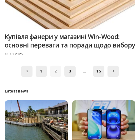
Купівля фанери у магазині Win-Wood:
основні переваги та поради щодо вибору
13.10.2025
1
2
3
…
15
Latest news