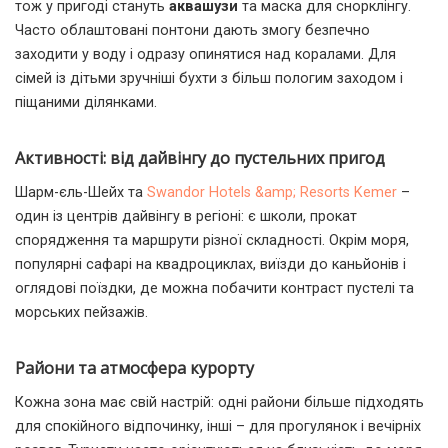
тож у пригоді стануть
аквашузи
та маска для снорклінгу.
Часто облаштовані понтони дають змогу безпечно
заходити у воду і одразу опинятися над коралами. Для
сімей із дітьми зручніші бухти з більш пологим заходом і
піщаними ділянками.
Активності: від дайвінгу до пустельних пригод
Шарм-єль-Шейх та
Swandor Hotels &amp; Resorts Kemer
–
один із центрів дайвінгу в регіоні: є школи, прокат
спорядження та маршрути різної складності. Окрім моря,
популярні сафарі на квадроциклах, виїзди до каньйонів і
оглядові поїздки, де можна побачити контраст пустелі та
морських пейзажів.
Райони та атмосфера курорту
Кожна зона має свій настрій: одні райони більше підходять
для спокійного відпочинку, інші – для прогулянок і вечірніх