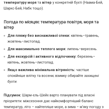
температуру моря
та
вітер
у конкретній бухті (Наама-Бей,
Шаркс-Бей, Набк тощо).
Погода по місяцях: температура повітря, моря та
вітер
Для пляжу без виснажливої спеки:
квітень–травень,
жовтень–листопад.
Для максимально теплого моря:
липень–вересень.
Для екскурсій і активного відпочинку:
березень–
квітень, жовтень–листопад.
Якщо важлива мінімальна вітряність:
частіше
спокійніше влітку та восени; взимку обирайте
захищені
бухти
.
Підсумок:
Шарм-єль-Шейх варто планувати під власні
пріоритети: міжсезоння дає найкомфортніший баланс
температур, літо – найтепліше море, а зима – м’яку погоду з