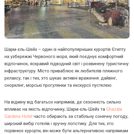
Шарм-єль-Шейх – один із найпопулярніших курортів Єгипту
на узбережжі Червоного моря, який поєднує комфортний
відпочинок, яскравий підводний світ і розвинену туристичну
інфраструктуру.
Місто приваблює як любителів пляжного
релаксу, так і тих, хто шукає активні враження: дайвінг,
снорклінг, морські прогулянки та екскурсії пустелею.
На відміну від багатьох напрямків, де сезонність сильно
впливає на якість відпочинку, Шарм-єль-Шейх та
Ghazala
Gardens Hotel
часто обирають за стабільну сонячну погоду,
широкий вибір готелів і зручну логістику. Для тих, хто
порівнює курорти, він може бути альтернативою напрямкам