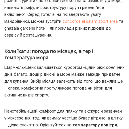
розваг. Туристи часто орієнтуються на близькість до моря,
наявність рифу, інфраструктуру поруч і рівень “все
включено”. Серед готелів, на які звертають увагу
мандрівники, можна зустріти
concorde el salam sport area
та
ghazala gardens hote – як приклади різних підходів до
сервісу й розташування.
Коли їхати: погода по місяцях, вітер і
температура моря
Шарм-єль-Шейх залишається курортом «цілий рік»: сонячних
днів багато, дощі рідкісні, а море майже завжди придатне
для купання. Вибір місяця залежить від того, що важливіше
– спека, комфортна прогулянкова погода чи вітри для
активних видів спорту.
Найстабільніший комфорт для пляжу та екскурсій зазвичай
у міжсезоння, тоді як взимку частіше буває вітряно, а влітку
– дуже спекотно. Орієнтуйтеся на
температуру повітря
,