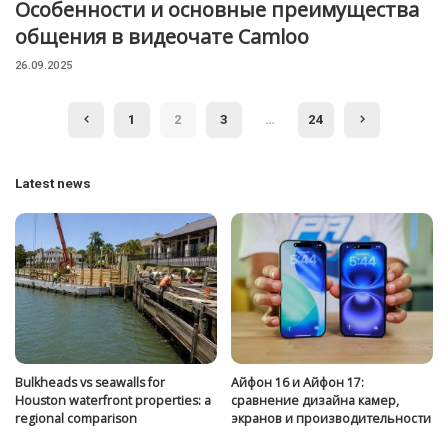
Особенности и основные преимущества
общения в видеочате Camloo
26.09.2025
1
2
3
…
24
Latest news
Bulkheads vs seawalls for
Айфон 16 и Айфон 17:
Houston waterfront properties: a
сравнение дизайна камер,
regional comparison
экранов и производительности